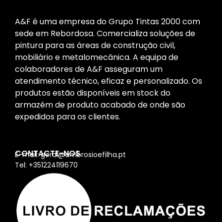
A&F é uma empresa do Grupo Tintas 2000 com
sede em Rebordosa. Comercializa soluções de
pintura para as áreas de construção civil,
mobiliário e metalomecânica. A equipa de
colaboradores de A&F asseguram um
atendimento técnico, eficaz e personalizado. Os
produtos estão disponíveis em stock do
armazém de produto acabado de onde são
expedidos para os clientes.
CONTACTE-NOS
E-mail: geral@ambrosioefilha.pt
Tel: +351224119670