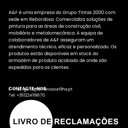
A&F é uma empresa do Grupo Tintas 2000 com
sede em Rebordosa. Comercializa soluções de
pintura para as áreas de construção civil,
mobiliário e metalomecânica. A equipa de
colaboradores de A&F asseguram um
atendimento técnico, eficaz e personalizado. Os
produtos estão disponíveis em stock do
armazém de produto acabado de onde são
expedidos para os clientes.
CONTACTE-NOS
E-mail: geral@ambrosioefilha.pt
Tel: +351224119670