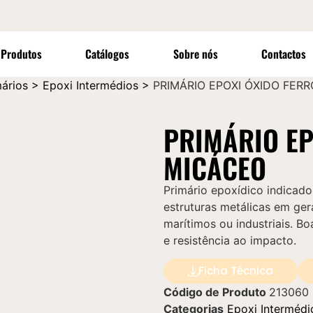
Produtos
Catálogos
Sobre nós
Contactos
mários
>
Epoxi Intermédios
>
PRIMÁRIO EPOXI ÓXIDO FER
PRIMÁRIO EP
MICÁCEO
Primário epoxídico indicado
estruturas metálicas em ge
marítimos ou industriais. Bo
e resistência ao impacto.
Ficha Técnica
Código de Produto
213060
Categorias
Epoxi Intermédi