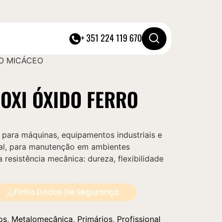
+ 351 224 119 670
RO MICÁCEO
OXI ÓXIDO FERRO
 para máquinas, equipamentos industriais e
ral, para manutenção em ambientes
a resistência mecânica: dureza, flexibilidade
Ficha Dados De Segurança
os
,
Metalomecânica
,
Primários
,
Profissional