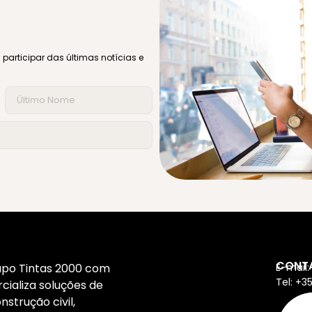
participar das últimas notícias e
CONT
po Tintas 2000 com
E-mail:
Tel: +3
ializa soluções de
strução civil,