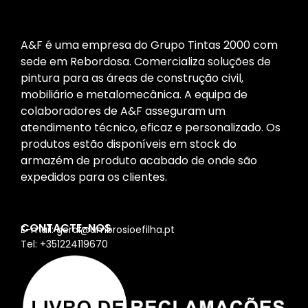
A&F é uma empresa do Grupo Tintas 2000 com
sede em Rebordosa. Comercializa soluções de
pintura para as áreas de construção civil,
mobiliário e metalomecânica. A equipa de
colaboradores de A&F asseguram um
atendimento técnico, eficaz e personalizado. Os
produtos estão disponíveis em stock do
armazém de produto acabado de onde são
expedidos para os clientes.
CONTACTE-NOS
E-mail: geral@ambrosioefilha.pt
Tel: +351224119670