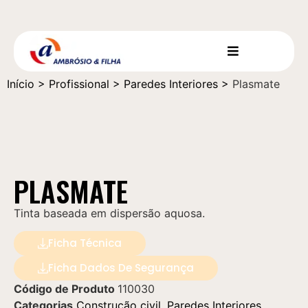
Início
>
Profissional
>
Paredes Interiores
>
Plasmate
PLASMATE
Tinta baseada em dispersão aquosa.
Ficha Técnica
Ficha Dados De Segurança
Código de Produto
110030
Categorias
Construção civil
,
Paredes Interiores
,