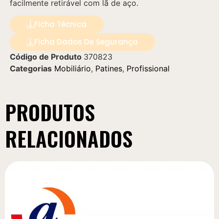
facilmente retirável com lã de aço.
Ficha Técnica
Ficha Dados De Segurança
Código de Produto
370823
Categorias
Mobiliário
,
Patines
,
Profissional
PRODUTOS
RELACIONADOS