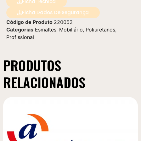
Ficha Técnica
Ficha Dados De Segurança
Código de Produto
220052
Categorias
Esmaltes
,
Mobiliário
,
Poliuretanos
,
Profissional
PRODUTOS
RELACIONADOS