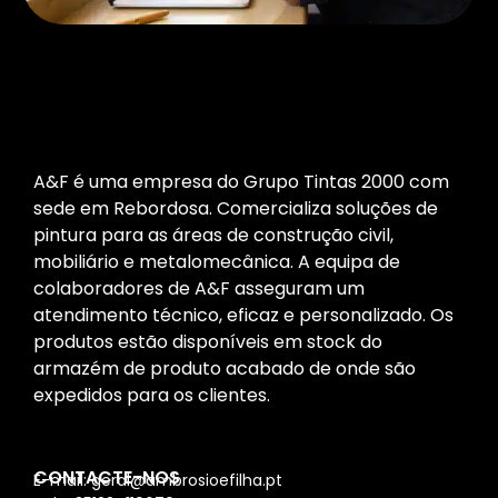
A&F é uma empresa do Grupo Tintas 2000 com
sede em Rebordosa. Comercializa soluções de
pintura para as áreas de construção civil,
mobiliário e metalomecânica. A equipa de
colaboradores de A&F asseguram um
atendimento técnico, eficaz e personalizado. Os
produtos estão disponíveis em stock do
armazém de produto acabado de onde são
expedidos para os clientes.
CONTACTE-NOS
E-mail: geral@ambrosioefilha.pt