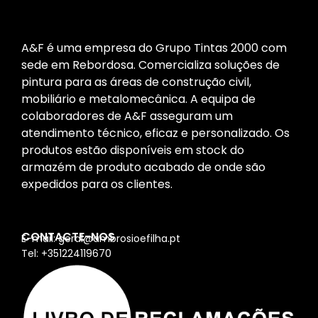
A&F é uma empresa do Grupo Tintas 2000 com
sede em Rebordosa. Comercializa soluções de
pintura para as áreas de construção civil,
mobiliário e metalomecânica. A equipa de
colaboradores de A&F asseguram um
atendimento técnico, eficaz e personalizado. Os
produtos estão disponíveis em stock do
armazém de produto acabado de onde são
expedidos para os clientes.
CONTACTE-NOS
E-mail: geral@ambrosioefilha.pt
Tel: +351224119670