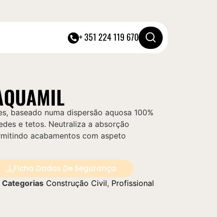
+ 351 224 119 670
AQUAMIL
des, baseado numa dispersão aquosa 100%
redes e tetos. Neutraliza a absorção
permitindo acabamentos com aspeto
Ficha Dados De Segurança
Categorias
Construção Civil
,
Profissional