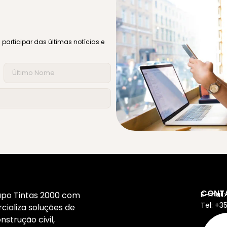
participar das últimas notícias e
CONT
po Tintas 2000 com
E-mail:
Tel: +3
ializa soluções de
strução civil,