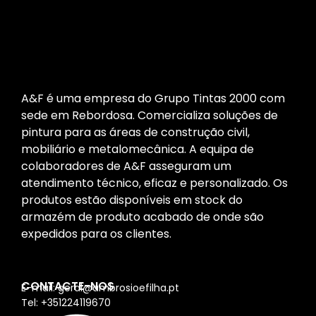
A&F é uma empresa do Grupo Tintas 2000 com
sede em Rebordosa. Comercializa soluções de
pintura para as áreas de construção civil,
mobiliário e metalomecânica. A equipa de
colaboradores de A&F asseguram um
atendimento técnico, eficaz e personalizado. Os
produtos estão disponíveis em stock do
armazém de produto acabado de onde são
expedidos para os clientes.
CONTACTE-NOS
E-mail: geral@ambrosioefilha.pt
Tel: +351224119670