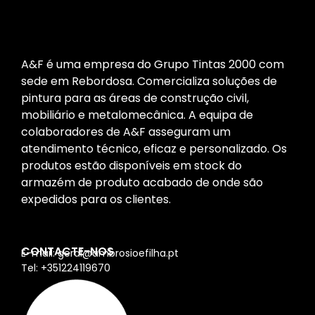
A&F é uma empresa do Grupo Tintas 2000 com
sede em Rebordosa. Comercializa soluções de
pintura para as áreas de construção civil,
mobiliário e metalomecânica. A equipa de
colaboradores de A&F asseguram um
atendimento técnico, eficaz e personalizado. Os
produtos estão disponíveis em stock do
armazém de produto acabado de onde são
expedidos para os clientes.
CONTACTE-NOS
E-mail: geral@ambrosioefilha.pt
Tel: +351224119670