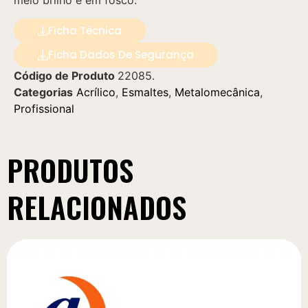
meio brilho e em fosco.
Ficha Técnica
Ficha Dados De Segurança
Código de Produto
22085.
Categorias
Acrílico
,
Esmaltes
,
Metalomecânica
,
Profissional
PRODUTOS
RELACIONADOS