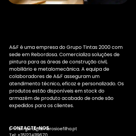
A&F é uma empresa do Grupo Tintas 2000 com
sede em Rebordosa. Comercializa soluções de
pintura para as áreas de construção civil,
mobiliário e metalomecânica. A equipa de
colaboradores de A&F asseguram um
atendimento técnico, eficaz e personalizado. Os
produtos estão disponíveis em stock do
armazém de produto acabado de onde são
expedidos para os clientes.
CONTACTE-NOS
E-mail: geral@ambrosioefilha.pt
Tel: +351224119670