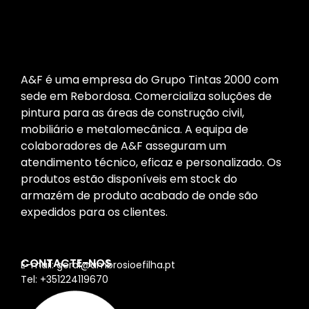
A&F é uma empresa do Grupo Tintas 2000 com
sede em Rebordosa. Comercializa soluções de
pintura para as áreas de construção civil,
mobiliário e metalomecânica. A equipa de
colaboradores de A&F asseguram um
atendimento técnico, eficaz e personalizado. Os
produtos estão disponíveis em stock do
armazém de produto acabado de onde são
expedidos para os clientes.
CONTACTE-NOS
E-mail: geral@ambrosioefilha.pt
Tel: +351224119670