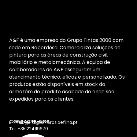
A&F é uma empresa do Grupo Tintas 2000 com
sede em Rebordosa. Comercializa soluções de
pintura para as áreas de construção civil,
mobiliário e metalomecânica. A equipa de
colaboradores de A&F asseguram um
atendimento técnico, eficaz e personalizado. Os
produtos estão disponíveis em stock do
armazém de produto acabado de onde são
expedidos para os clientes.
CONTACTE-NOS
E-mail: geral@ambrosioefilha.pt
Tel: +351224119670