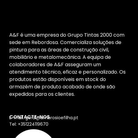
A&F é uma empresa do Grupo Tintas 2000 com
sede em Rebordosa. Comercializa soluções de
pintura para as áreas de construção civil,
mobiliário e metalomecânica. A equipa de
colaboradores de A&F asseguram um
atendimento técnico, eficaz e personalizado. Os
produtos estão disponíveis em stock do
armazém de produto acabado de onde são
expedidos para os clientes.
CONTACTE-NOS
E-mail: geral@ambrosioefilha.pt
Tel: +351224119670