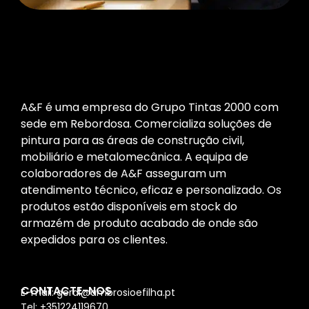
A&F é uma empresa do Grupo Tintas 2000 com
sede em Rebordosa. Comercializa soluções de
pintura para as áreas de construção civil,
mobiliário e metalomecânica. A equipa de
colaboradores de A&F asseguram um
atendimento técnico, eficaz e personalizado. Os
produtos estão disponíveis em stock do
armazém de produto acabado de onde são
expedidos para os clientes.
CONTACTE-NOS
E-mail: geral@ambrosioefilha.pt
Tel: +351224119670